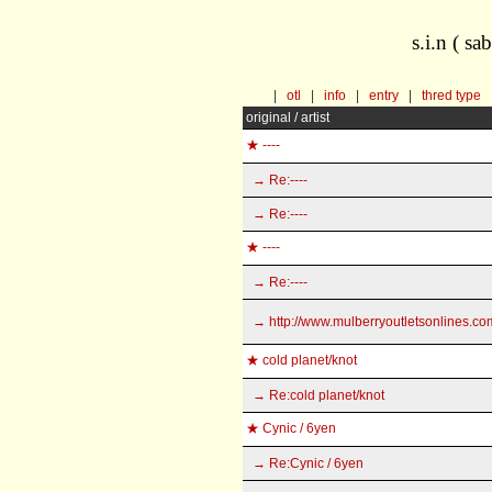
s.i.n ( s
|
otl
|
info
|
entry
|
thred type
original / artist
★ ----
→ Re:----
→ Re:----
★ ----
→ Re:----
→ http://www.mulberryoutletsonlines.co
★ cold planet/knot
→ Re:cold planet/knot
★ Cynic / 6yen
→ Re:Cynic / 6yen