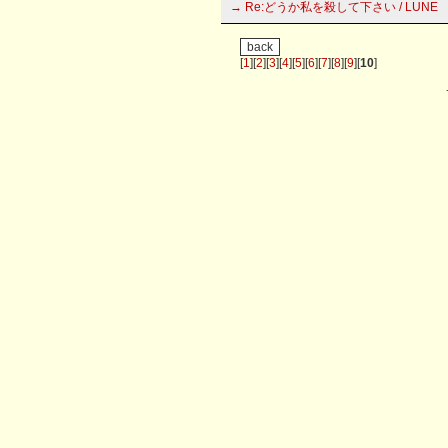
→ Re:どうか私を殺して下さい / LUNE
[
1
][
2
][
3
][
4
][
5
][
6
][
7
][
8
][
9
][
10
]