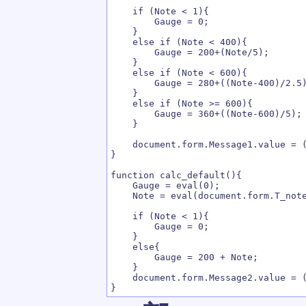
    if (Note < 1){

        Gauge = 0;

    }

    else if (Note < 400){

        Gauge = 200+(Note/5);

    }

    else if (Note < 600){

        Gauge = 280+((Note-400)/2.5)
    }

    else if (Note >= 600){

        Gauge = 360+((Note-600)/5);

    }

    document.form.Message1.value = (
}

function calc_default(){

    Gauge = eval(0);

    Note = eval(document.form.T_note
    if (Note < 1){

        Gauge = 0;

    }

    else{

        Gauge = 200 + Note;

    }

    document.form.Message2.value = (