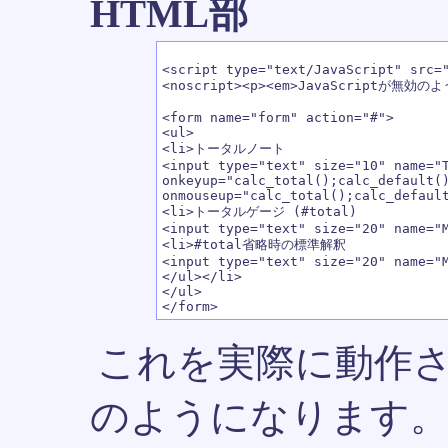
HTML部
<script type="text/JavaScript" src="
<noscript><p><em>JavaScriptが無効の
<form name="form" action="#">

<ul>

<li>トータルノート

<input type="text" size="10" name="T
onkeyup="calc_total();calc_default()
onmouseup="calc_total();calc_default
<li>トータルゲージ (#total)

<input type="text" size="20" name="M
<li>#total省略時の標準解釈

<input type="text" size="20" name="M
</ul></li>

</ul>

これを実際に動作
のようになります。