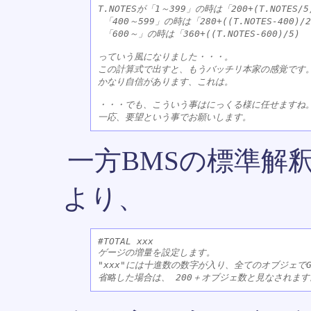
T.NOTESが「1～399」の時は「200+(T.NOTES/5)
 「400～599」の時は「280+((T.NOTES-400)/2.
 「600～」の時は「360+((T.NOTES-600)/5)

っていう風になりました・・・。

この計算式で出すと、もうバッチリ本家の感覚です。
かなり自信があります、これは。

・・・でも、こういう事はにっくる様に任せますね。
一方BMSの標準解
より、
#TOTAL xxx 

ゲージの増量を設定します。

"xxx"には十進数の数字が入り、全てのオブジェでG